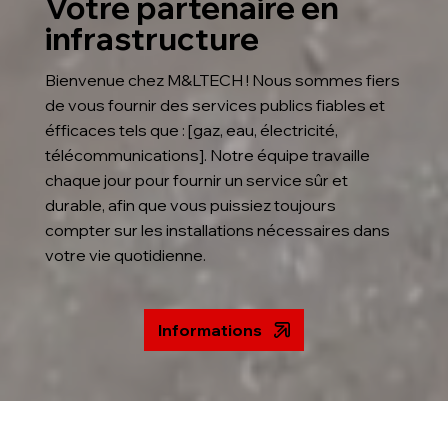
Votre partenaire en
infrastructure
Bienvenue chez M&LTECH ! Nous sommes fiers
de vous fournir des services publics fiables et
éfficaces tels que : [gaz, eau, électricité,
télécommunications]. Notre équipe travaille
chaque jour pour fournir un service sûr et
durable, afin que vous puissiez toujours
compter sur les installations nécessaires dans
votre vie quotidienne.
Informations